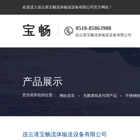
欢迎进入
连云港宝畅流体输送设备有限公司官方网站！
宝 畅
0518-85863988
连云港宝畅流体输送设备有限公司
ANG
产品展示
您当前所在的位置：
网站首页
无菌灌装及代理产品
不锈钢
＞
＞
连云港宝畅流体输送设备有限公司