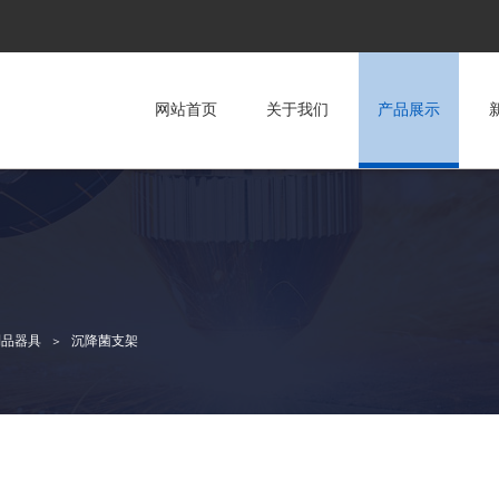
网站首页
关于我们
产品展示
制品器具
沉降菌支架
＞