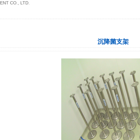
NT CO., LTD.
沉降菌支架